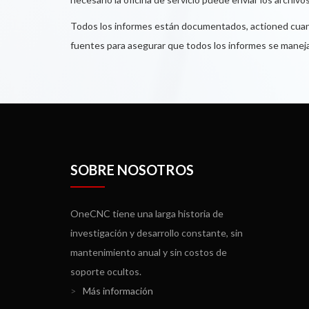
Todos los informes están documentados, actioned cuand
fuentes para asegurar que todos los informes se manejan
SOBRE NOSOTROS
OneCNC tiene una larga historia de
investigación y desarrollo constante, sin
mantenimiento anual y sin costos de
soporte ocultos.
>
Más información