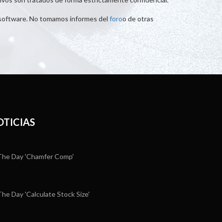
l software. No tomamos informes del
foro
o de otras
OTICIAS
he Day 'Chamfer Comp'
e Day 'Calculate Stock Size'