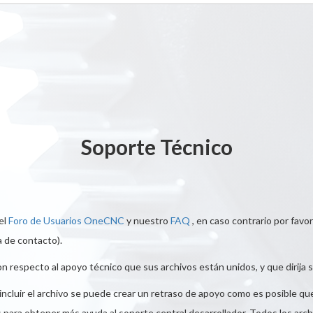
Soporte Técnico
el
Foro de Usuarios OneCNC
y nuestro
FAQ
, en caso contrario por favo
a de contacto).
especto al apoyo técnico que sus archivos están unidos, y que dirija su so
incluir el archivo se puede crear un retraso de apoyo como es posible q
os para obtener más ayuda al soporte central desarrollador. Todos los ar