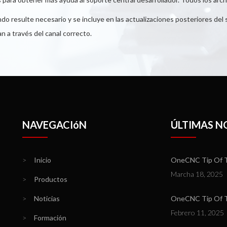
o resulte necesario y se incluye en las actualizaciones posteriores de
 a través del canal correcto.
NAVEGACIóN
ÚLTIMAS N
>
Inicio
OneCNC Tip Of T
Marcha 18, 2025
>
Productos
>
Noticias
OneCNC Tip Of Th
Febrero 11, 2025
>
Formación