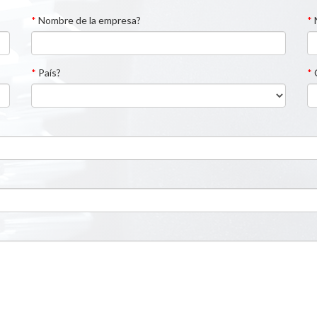
*
Nombre de la empresa?
*
*
País?
*
C