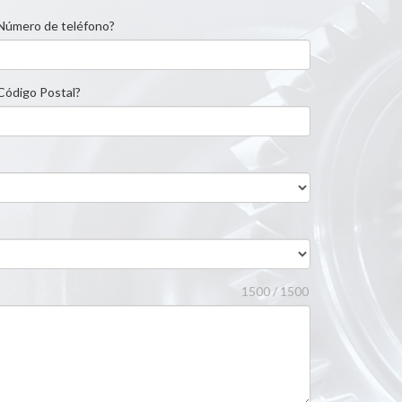
Número de teléfono?
ódigo Postal?
1500 / 1500