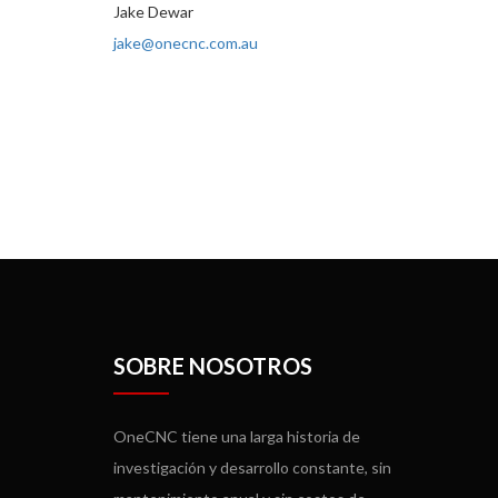
Jake Dewar
jake@onecnc.com.au
SOBRE NOSOTROS
OneCNC tiene una larga historia de
investigación y desarrollo constante, sin