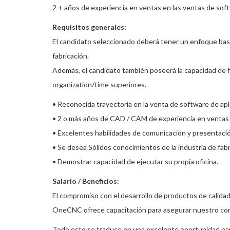
2 + años de experiencia en ventas en las ventas de sof
Requisitos generales:
El candidato seleccionado deberá tener un enfoque basad
fabricación.
Además, el candidato también poseerá la capacidad de fu
organization/time superiores.
• Reconocida trayectoria en la venta de software de apl
• 2 o más años de CAD / CAM de experiencia en ventas 
• Excelentes habilidades de comunicación y presentació
• Se desea Sólidos conocimientos de la industria de fabr
• Demostrar capacidad de ejecutar su propia oficina.
Salario / Beneficios:
El compromiso con el desarrollo de productos de calida
OneCNC ofrece capacitación para asegurar nuestro comp
Todo esto se traduce en una excelente oportunidad par