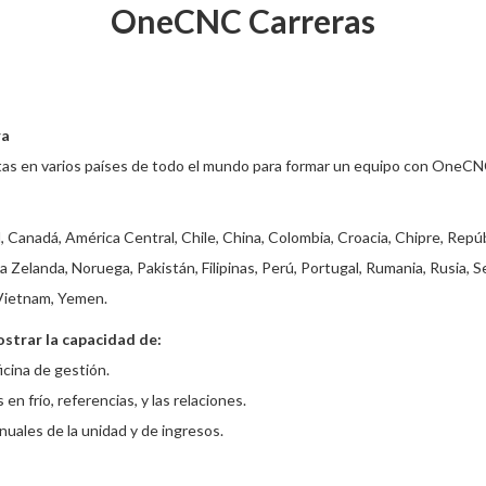
OneCNC Carreras
ra
as en varios países de todo el mundo para formar un equipo con OneCNC 
l, Canadá, América Central, Chile, China, Colombia, Croacia, Chipre, Repúb
a Zelanda, Noruega, Pakistán, Filipinas, Perú, Portugal, Rumania, Rusia, 
 Vietnam, Yemen.
strar la capacidad de:
icina de gestión.
n frío, referencias, y las relaciones.
uales de la unidad y de ingresos.