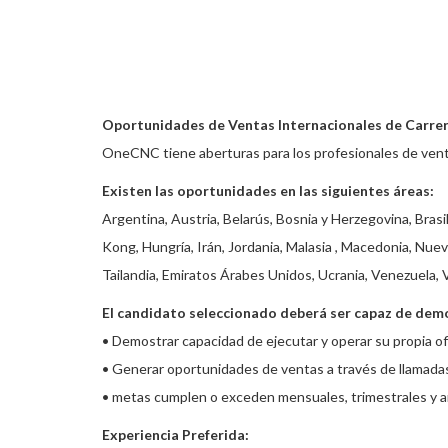
Oportunidades de Ventas Internacionales de Carre
OneCNC tiene aberturas para los profesionales de vent
Existen las oportunidades en las siguientes áreas:
Argentina, Austria, Belarús, Bosnia y Herzegovina, Brasi
Kong, Hungría, Irán, Jordania, Malasia , Macedonia, Nuev
Tailandia, Emiratos Árabes Unidos, Ucrania, Venezuela,
El candidato seleccionado deberá ser capaz de demo
• Demostrar capacidad de ejecutar y operar su propia of
• Generar oportunidades de ventas a través de llamadas e
• metas cumplen o exceden mensuales, trimestrales y an
Experiencia Preferida: