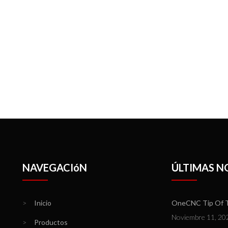
NAVEGACIóN
ÚLTIMAS N
>
Inicio
OneCNC Tip Of Th
Noviembre 11, 20
>
Productos