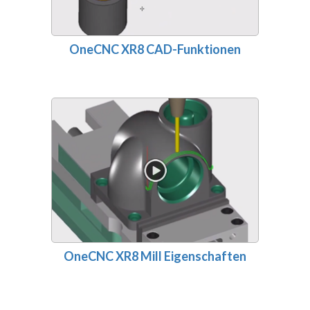
OneCNC XR8 CAD-Funktionen
OneCNC XR8 Mill Eigenschaften