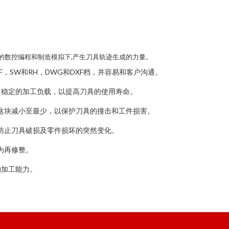
成的数控编程和制造模拟下,产生刀具轨迹生成的力量。
T VADF，SW和RH，DWG和DXF档，并容易和客户沟通。
了稳定的加工负载，以提高刀具的使用寿命。
这块减小至最少，以保护刀具的撞击和工件损害。
防止刀具破损及零件损坏的突然变化。
为再修整。
的加工能力。