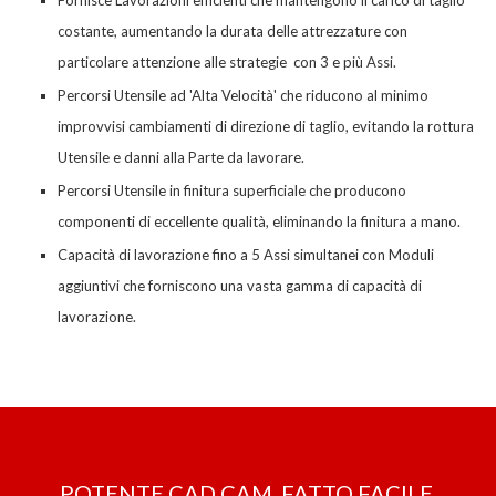
Fornisce Lavorazioni efficienti che mantengono il carico di taglio
costante, aumentando la durata delle attrezzature con
particolare attenzione alle strategie con 3 e
più
Assi.
Percorsi Utensile ad 'Alta Velocità' che riducono al minimo
improvvisi cambiamenti di direzione di taglio, evitando la rottura
Utensile e danni alla Parte da lavorare.
Percorsi Utensile
in finitura superficiale
che producono
componenti di
eccellente
qualità, eliminando la finitura a mano.
Capacità di lavorazione fino a 5 Assi simultanei con Moduli
aggiuntivi che forniscono una vasta gamma di capacità di
lavorazione.
POTENTE CAD CAM, FATTO FACILE.