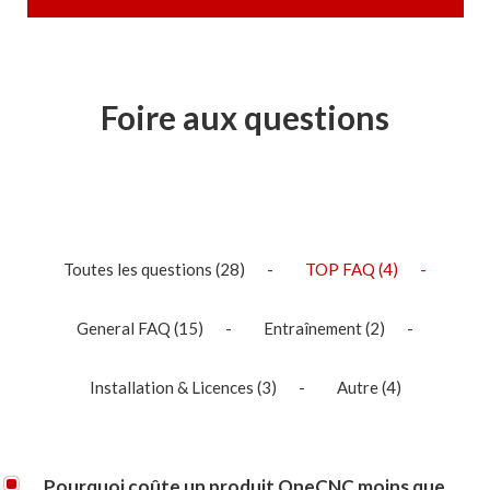
Foire aux questions
Toutes les questions
(28)
TOP FAQ
(4)
General FAQ
(15)
Entraînement
(2)
Installation & Licences
(3)
Autre
(4)
Pourquoi coûte un produit OneCNC moins que