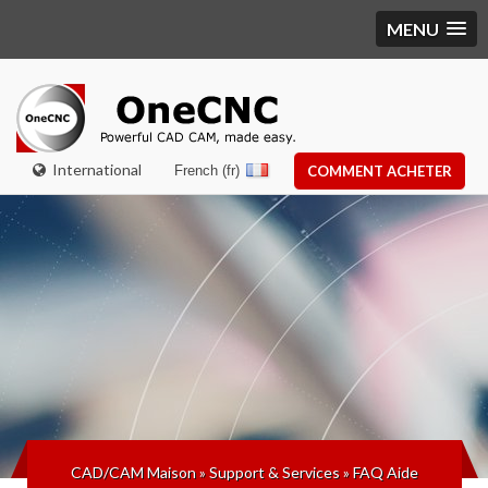
MENU
International
French (fr)
COMMENT ACHETER
CAD/CAM Maison
»
Support & Services
»
FAQ Aide