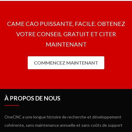
mais il comprend aussi une fonction standard dans tous les
forfaits de fraisage et il n'est pas nécessaire d'acheter des
modules supplémentaires.
CAME CAO PUISSANTE, FACILE. OBTENEZ
VOTRE CONSEIL GRATUIT ET CITER
MAINTENANT
COMMENCEZ MAINTENANT
À PROPOS DE NOUS
OneCNC a une longue histoire de recherche et développement
cohérente, sans maintenance annuelle et sans coûts de support