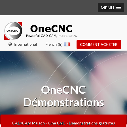
MENU
International
French (fr)
COMMENT ACHETER
OneCNC
Démonstrations
CAD/CAM Maison
»
One CNC
»
Démonstrations gratuites