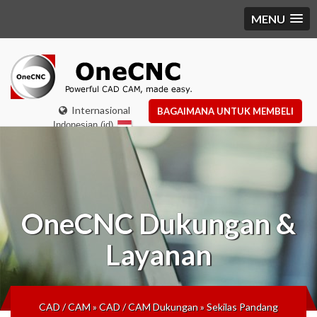
MENU
Internasional
BAGAIMANA UNTUK MEMBELI
Indonesian (id)
OneCNC
Dukungan &
Layanan
CAD / CAM
»
CAD / CAM Dukungan
»
Sekilas Pandang