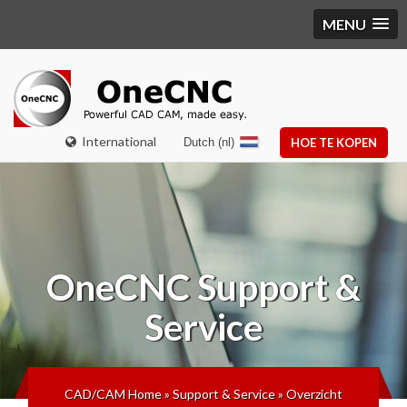
MENU
International
Dutch (nl)
HOE TE KOPEN
OneCNC
Support &
Service
CAD/CAM Home
»
Support & Service
»
Overzicht