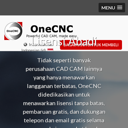
MENU
Lisensi Abadi
Internasional
BAGAIMANA UNTUK MEMBELI
Indonesian (id)
Tidak seperti banyak
perusahaan CAD CAM lainnya
yang hanya menawarkan
langganan terbatas, OneCNC
didedikasikan untuk
menawarkan lisensi tanpa batas,
pembaruan gratis, dan dukungan
telepon dan email gratis selama