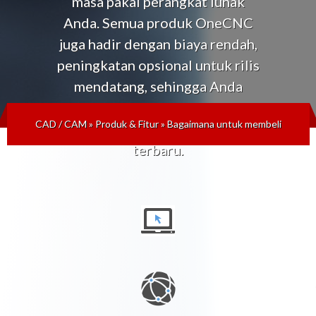
masa pakai perangkat lunak
Anda. Semua produk OneCNC
juga hadir dengan biaya rendah,
peningkatan opsional untuk rilis
mendatang, sehingga Anda
selalu dapat mengikuti
CAD / CAM
»
Produk & Fitur
»
Bagaimana untuk membeli
perkembangan teknologi
terbaru.