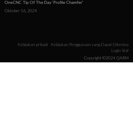
OneCNC Tip Of The Day 'Profile Chamfer'
Oktober 16, 2024
Kebijakan pribadi
Kebijakan Penggunaan yang Dapat Diterima
Login Staf
Copyright ©2024 QARM