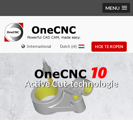
MENU
International
Dutch (nl)
HOE TE KOPEN
Active Cut-technologie
B