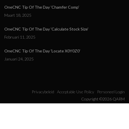
OneCNC Tip Of The Day 'Chamfer Comp'
Maart 18, 2025
OneCNC Tip Of The Day 'Calculate Stock Size'
Februari 11, 2025
OneCNC Tip Of The Day 'Locate X0Y0Z0'
Januari 24, 2025
Privacybeleid
Acceptable Use Policy
Personeel Login
Copyright ©2026 QARM