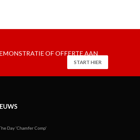
DEMONSTRATIE OF OFFERTE AAN
START HIER
IEUWS
he Day 'Chamfer Comp'