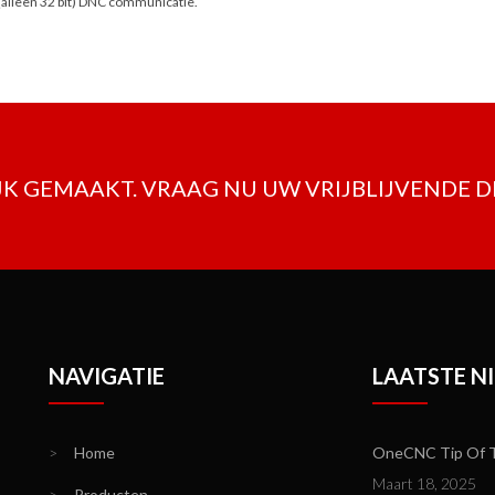
(alleen 32 bit) DNC communicatie.
K GEMAAKT. VRAAG NU UW VRIJBLIJVENDE 
NAVIGATIE
LAATSTE N
>
Home
OneCNC Tip Of T
Maart 18, 2025
>
Producten