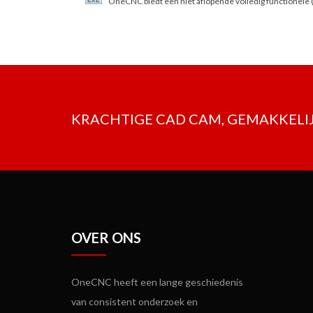
OneCNC biedt een niet aflopende volledig functionele 
KRACHTIGE CAD CAM, GEMAKKELIJ
OVER ONS
OneCNC heeft een lange geschiedenis
van consistent onderzoek en