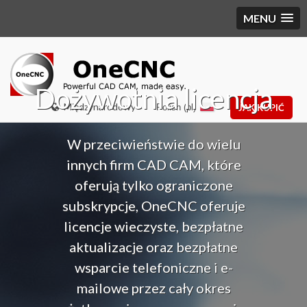
MENU
Dożywotnia licencja
Międzynarodowy
Polish (pl)
JAK KUPIĆ
W przeciwieństwie do wielu
innych firm CAD CAM, które
oferują tylko ograniczone
subskrypcje, OneCNC oferuje
licencje wieczyste, bezpłatne
aktualizacje oraz bezpłatne
wsparcie telefoniczne i e-
mailowe przez cały okres