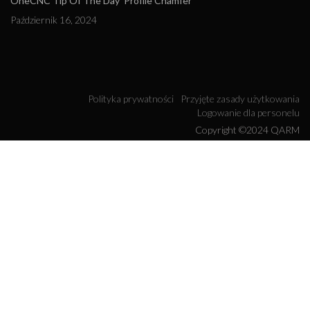
OneCNC Tip Of The Day 'Profile Chamfer'
Październik 16, 2024
Polityka prywatności
Przyjęte zasady użytkowania
Logowanie dla personelu
Copyright ©2024 QARM