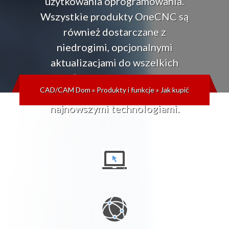
użytkowania oprogramowania.
Wszystkie produkty OneCNC są
również dostarczane z
niedrogimi, opcjonalnymi
aktualizacjami do wszelkich
przyszłych wersji, dzięki czemu
CAD/CAM Dom
»
Produkty i funkcje
»
Jak kupić
zawsze możesz być na bieżąco z
najnowszymi technologiami.