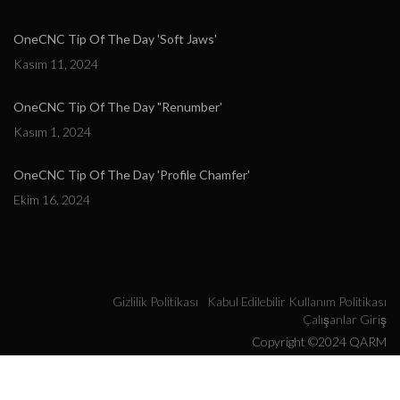
OneCNC Tip Of The Day 'Soft Jaws'
Kasım 11, 2024
OneCNC Tip Of The Day "Renumber'
Kasım 1, 2024
OneCNC Tip Of The Day 'Profile Chamfer'
Ekim 16, 2024
Gizlilik Politikası
Kabul Edilebilir Kullanım Politikası
Çalışanlar Giriş
Copyright ©2024 QARM