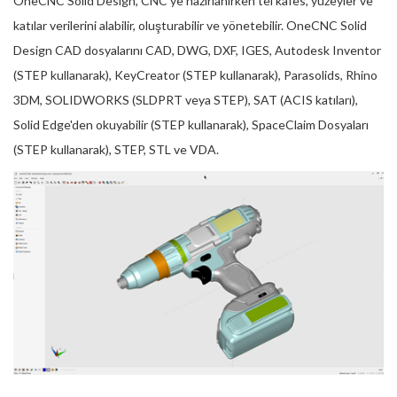
OneCNC Solid Design, CNC'ye hazırlanırken tel kafes, yüzeyler ve
katılar verilerini alabilir, oluşturabilir ve yönetebilir. OneCNC Solid
Design CAD dosyalarını CAD, DWG, DXF, IGES, Autodesk Inventor
(STEP kullanarak), KeyCreator (STEP kullanarak), Parasolids, Rhino
3DM, SOLIDWORKS (SLDPRT veya STEP), SAT (ACIS katıları),
Solid Edge'den okuyabilir (STEP kullanarak), SpaceClaim Dosyaları
(STEP kullanarak), STEP, STL ve VDA.