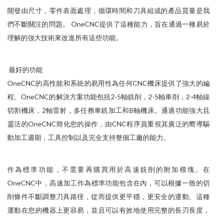
開發由尺寸，零件表面處理，循環時間和刀具組成的產品質量是我
們不斷關注的問題。 OneCNC提供了這種能力，旨在通過一種易於
理解的強大技術來改進所有這些功能。
最好的功能
OneCNC的高性能和系統的易用性為任何CNC機床提供了強大的編
程。OneCNC的解決方案功能包括2-5軸銑削，2-5軸車削，2-4軸線
切割機床，2軸雷射，多任務車銑加工和B軸機床。通過功能強大且
靈活的OneCNC簡化您的操作，由CNC程序員重視其廣泛的嚮導驅
動加工週期，工具控制以及完全支持整個工廠的能力。
作為標準功能，不需要再購買用於高速銑削的附加模塊。在
OneCNC中，高速加工作為標準功能包含在內，可以根據一致的切
削條件不斷調整刀具路徑，從而提供更平穩，更安全的運動。這種
運動在您的機器上更容易，並且可以有效地使用完整的長刃長度，