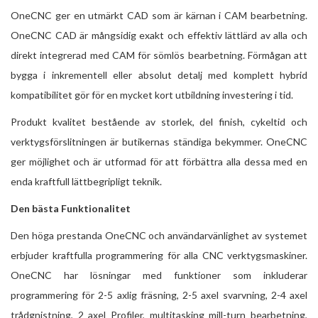
OneCNC ger en utmärkt CAD som är kärnan i CAM bearbetning.
OneCNC CAD är mångsidig exakt och effektiv lättlärd av alla och
direkt integrerad med CAM för sömlös bearbetning. Förmågan att
bygga i inkrementell eller absolut detalj med komplett hybrid
kompatibilitet gör för en mycket kort utbildning investering i tid.
Produkt kvalitet bestående av storlek, del finish, cykeltid och
verktygsförslitningen är butikernas ständiga bekymmer. OneCNC
ger möjlighet och är utformad för att förbättra alla dessa med en
enda kraftfull lättbegripligt teknik.
Den bästa Funktionalitet
Den höga prestanda OneCNC och användarvänlighet av systemet
erbjuder kraftfulla programmering för alla CNC verktygsmaskiner.
OneCNC har lösningar med funktioner som inkluderar
programmering för 2-5 axlig fräsning, 2-5 axel svarvning, 2-4 axel
trådgnistning, 2 axel Profiler, multitasking mill-turn bearbetning,