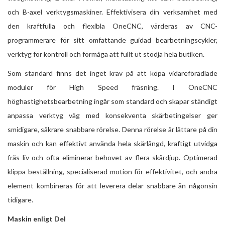
och B-axel verktygsmaskiner. Effektivisera din verksamhet med
den kraftfulla och flexibla OneCNC, värderas av CNC-
programmerare för sitt omfattande guidad bearbetningscykler,
verktyg för kontroll och förmåga att fullt ut stödja hela butiken.
Som standard finns det inget krav på att köpa vidareförädlade
moduler för High Speed ​​fräsning. I OneCNC
höghastighetsbearbetning ingår som standard och skapar ständigt
anpassa verktyg väg med konsekventa skärbetingelser ger
smidigare, säkrare snabbare rörelse. Denna rörelse är lättare på din
maskin och kan effektivt använda hela skärlängd, kraftigt utvidga
fräs liv och ofta eliminerar behovet av flera skärdjup. Optimerad
klippa beställning, specialiserad motion för effektivitet, och andra
element kombineras för att leverera delar snabbare än någonsin
tidigare.
Maskin enligt Del