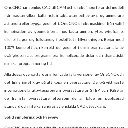
OneCNC har sömlös CAD till CAM och direkt importerar del modell
från nästan vilken källa, helt intakt, utan behov av programmerare
att ändra eller bygga geometri. OneCNC direkt maskiner från valfri
kombination av geometrierna hos fasta ämnen, ytor, wireframe,
eller STL ger dig fullständig flexibilitet i tillverkningen. Börjar med
100% komplett och korrekt del geometri eliminerar nästan alla av
svårigheten att programmera komplicerade delar och dramatiskt
minskar programmering tid.
Alla dessa översättare är införlivade i alla versioner av OneCNC och
det finns inget krav på att köpa en översättare. De två viktigaste
internationella utbytesprogram översättare är STEP och IGES är
de främsta översättare eftersom de är både en publicerad
standard och inte kan ändras av enskilda CAD utvecklare.
Solid simulering och Preview
OneCNC korrekt och tillförlitlig dynamisk fast verifiering eliminerar