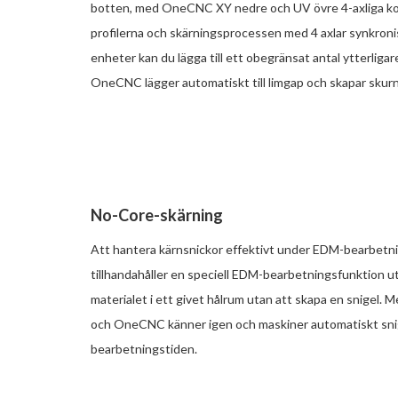
botten, med OneCNC XY nedre och UV övre 4-axliga kon
profilerna och skärningsprocessen med 4 axlar synkron
enheter kan du lägga till ett obegränsat antal ytterligar
OneCNC lägger automatiskt till limgap och skapar skurn
No-Core-skärning
Att hantera kärnsnickor effektivt under EDM-bearbetni
tillhandahåller en speciell EDM-bearbetningsfunktion uta
materialet i ett givet hålrum utan att skapa en snigel. M
och OneCNC känner igen och maskiner automatiskt snige
bearbetningstiden.