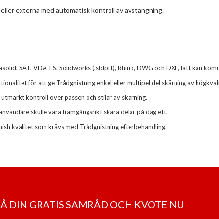
na eller externa med automatisk kontroll av avstängning.
solid, SAT, VDA-FS, Solidworks (.sldprt), Rhino, DWG och DXF, lätt kan kom
ionalitet för att ge Trådgnistning enkel eller multipel del skärning av högkv
 utmärkt kontroll över passen och stilar av skärning.
 användare skulle vara framgångsrikt skära delar på dag ett.
nish kvalitet som krävs med Trådgnistning efterbehandling.
 FÅ DIN GRATIS SAMRÅD OCH KVOTE NU