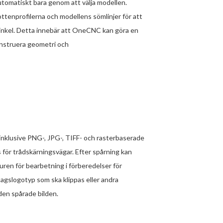
utomatiskt bara genom att välja modellen.
enprofilerna och modellens sömlinjer för att
vinkel. Detta innebär att OneCNC kan göra en
onstruera geometri och
inklusive PNG-, JPG-, TIFF- och rasterbaserade
för trådskärningsvägar. Efter spårning kan
ren för bearbetning i förberedelser för
agslogotyp som ska klippas eller andra
den spårade bilden.