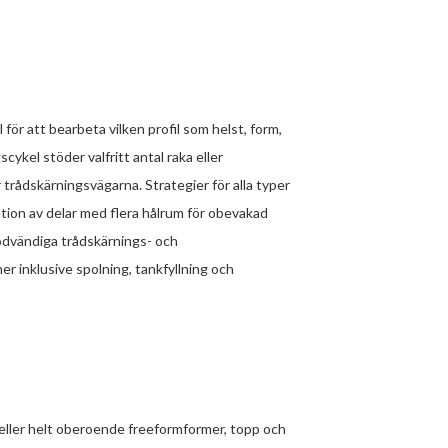
för att bearbeta vilken profil som helst, form,
ykel stöder valfritt antal raka eller
rådskärningsvägarna. Strategier för alla typer
ion av delar med flera hålrum för obevakad
dvändiga trådskärnings- och
r inklusive spolning, tankfyllning och
ller helt oberoende freeformformer, topp och