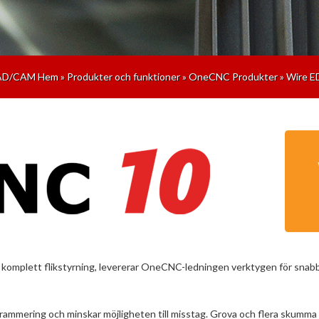
AD/CAM Hem
»
Produkter och funktioner
»
OneCNC Produkter
»
Wire 
och komplett flikstyrning, levererar OneCNC-ledningen verktygen för snabb
ammering och minskar möjligheten till misstag. Grova och flera skumma