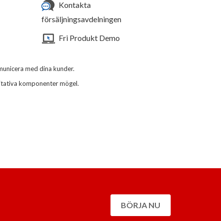
Kontakta
försäljningsavdelningen
Fri Produkt Demo
municera med dina kunder.
alitativa komponenter mögel.
BÖRJA NU