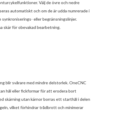
turcykelfunktioner. Välj de övre och nedre
iseras automatiskt och om de är udda numrerade i
e synkroniserings- eller begränsningslinjer.
a skär för obevakad bearbetning.
ng blir svårare med mindre delstorlek. OneCNC
n hål eller fickformar för att erodera bort
ed skärning utan kärnor borras ett starthål i delen
ln, vilket förhindrar trådbrott och minimerar