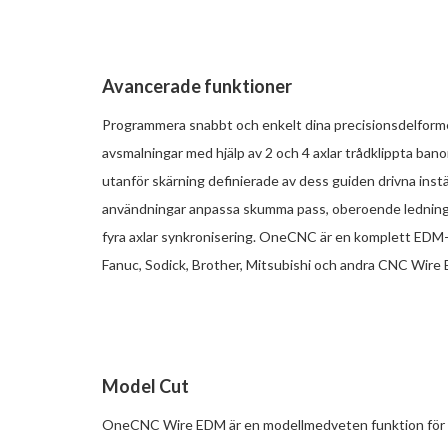
Avancerade funktioner
Programmera snabbt och enkelt dina precisionsdelforme
avsmalningar med hjälp av 2 och 4 axlar trådklippta banor.
utanför skärning definierade av dess guiden drivna instäl
användningar anpassa skumma pass, oberoende ledningar
fyra axlar synkronisering. OneCNC är en komplett ED
Fanuc, Sodick, Brother, Mitsubishi och andra CNC Wire
Model Cut
OneCNC Wire EDM är en modellmedveten funktion för t