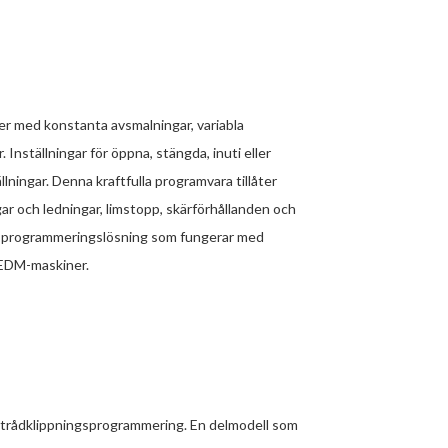
r med konstanta avsmalningar, variabla
 Inställningar för öppna, stängda, inuti eller
lningar. Denna kraftfulla programvara tillåter
 och ledningar, limstopp, skärförhållanden och
M-programmeringslösning som fungerar med
 EDM-maskiner.
rådklippningsprogrammering. En delmodell som