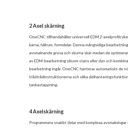
2 Axel skärning
OneCNC tillhandahåller universell EDM 2-axelprofilcykel 
kärna, hålrum, formdelar. Denna mångsidiga bearbetningsc
avsmalnande grova och skurna skär medan de optimerar t
av EDM-bearbetning såsom stans eller dyn och kombinat
bearbetning ingår. OneCNC hanterar automatiskt de nö
trådtrådinstruktionerna och olika delhanteringsfunktione
tankavtappning.
4 Axelskärning
Programmera snabbt delar med komplexa avsmalningar e