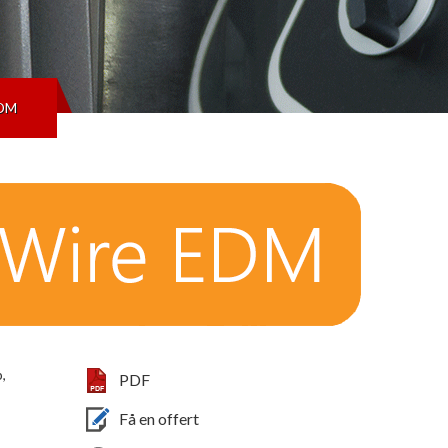
EDM
,
PDF
Få en offert