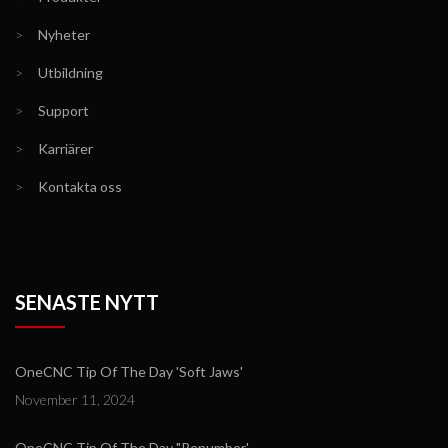
>
Nyheter
>
Utbildning
>
Support
>
Karriärer
>
Kontakta oss
SENASTE NYTT
OneCNC Tip Of The Day 'Soft Jaws'
November 11, 2024
OneCNC Tip Of The Day "Renumber'