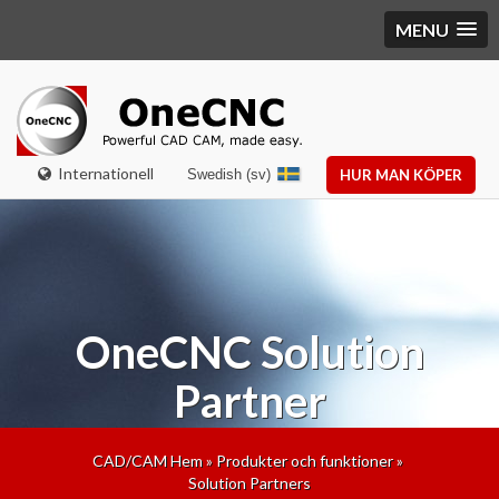
MENU
Internationell
Swedish (sv)
HUR MAN KÖPER
OneCNC
Solution
Partner
CAD/CAM Hem
»
Produkter och funktioner
»
Solution Partners