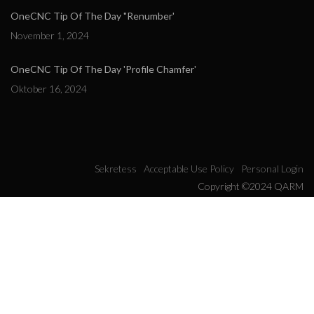
OneCNC Tip Of The Day "Renumber'
November 1, 2024
OneCNC Tip Of The Day 'Profile Chamfer'
Oktober 16, 2024
Sekretess
Acceptable Use Policy
Personal Login
Copyright ©2024 QARM