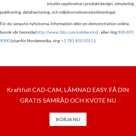
intuitiv upplevelse i produktdesign, simulering,
publicering, datahantering, och miljökonsekvensbedömningar.
För de senaste nyheterna, information eller en demonstration online,
besök vår hemsida
(
http://www.3ds.com/solidworks
) , eller ring
800 693
9000
(utanför Nordamerika, ring
+1 781 810 5011
).
Kraftfull CAD-CAM, LÄMNAD EASY. FÅ DIN
GRATIS SAMRÅD OCH KVOTE NU
BÖRJA NU