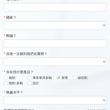
*
國家？
*
郵編？
*
你第一次聽到我們在哪裡？
*
你在找什麼產品？
铣削
車床車床多軸
探查
線切割
铣削-多軸
設計
*
興趣水平？